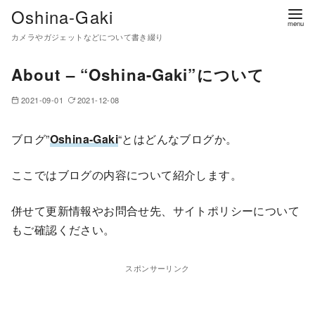
コ
Oshina-Gaki
ン
カメラやガジェットなどについて書き綴り
テ
ン
About – “Oshina-Gaki”について
ツ
2021-09-01
2021-12-08
へ
移
ブログ”
Oshina-Gaki
“とはどんなブログか。
動
ここではブログの内容について紹介します。
併せて更新情報やお問合せ先、サイトポリシーについて
もご確認ください。
スポンサーリンク