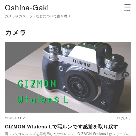
コ
Oshina-Gaki
ン
カメラやガジェットなどについて書き綴り
テ
ン
カメラ
ツ
へ
移
動
2021-11-25
カメラ
GIZMON Wtulens Lで写ルンです感覚を取り戻す
写ルンですのレンズを再利用したウツレンズ。GIZMON Wtulens Lはシリーズの